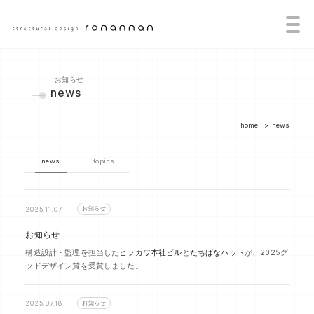
お知らせ
news
home
news
news
topics
お知らせ
2025.11.07
お知らせ
構造設計・監理を担当した
ヒラカワ本社ビル
と
たちばなハット
が、2025グ
ッドデザイン賞を受賞しました。
お知らせ
2025.07.18