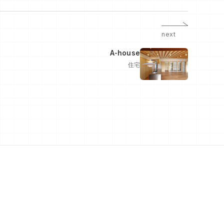
next
A-house
住宅