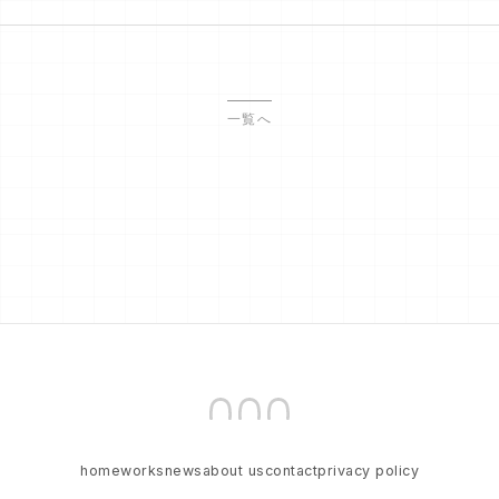
一覧へ
home
works
news
about us
contact
privacy policy