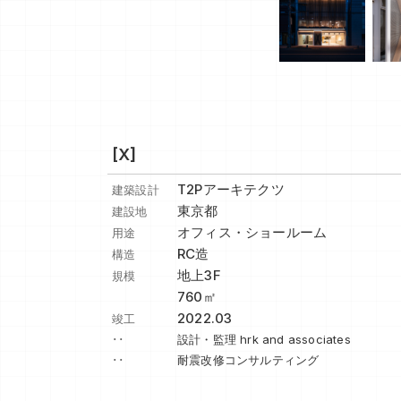
[X]
T2Pアーキテクツ
建築設計
東京都
建設地
オフィス・ショールーム
用途
RC造
構造
地上3F
規模
760㎡
2022.03
竣工
･･
設計・監理 hrk and associates
･･
耐震改修コンサルティング