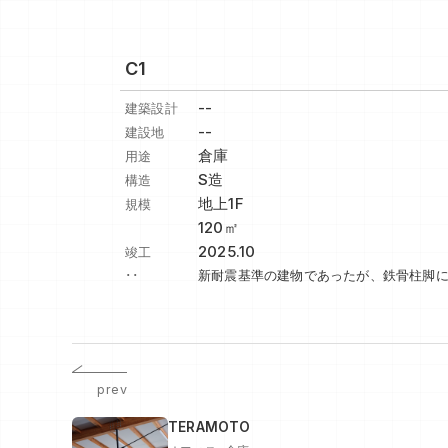
C1
--
建築設計
--
建設地
倉庫
用途
S造
構造
地上1F
規模
120㎡
2025.10
竣工
･･
新耐震基準の建物であったが、鉄骨柱脚
prev
TERAMOTO